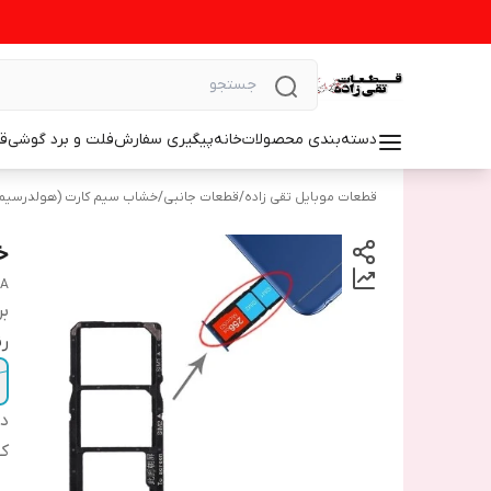
دسته‌بندی محصولات
خانه
پیگیری سفارش
فلت و برد گوشی
ق
قطعات موبایل تقی زاده
/
قطعات جانبی
/
خشاب سیم کارت (هولدرسیم
خش
7A
بر
رن
دس
ک