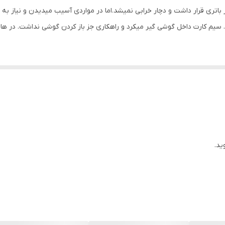
باتری قرار داشت و دچار خرابی نمیشد.اما در مواردی آسیب میدیدن و نیاز 
کرد. سیم کارت داخل گوشی گیر میکرد و راهکاری جز باز کردن گوشی نداشت. در ه
ر طراحی کردند . مزیت بسیاری دارند و استفاده از ان ساده تراست و برای بر
ه تراست و برای برند های مختلف استفاده می شود.
حافظه را جای میدهد. برخی گوشی ها کارت حافظه دارند و برخی ندارند و برخی
ید.
قاب اصلی موبایل است. با سوزن خشاب را خارج میکنند که باید در سوراخ کنار 
بیند اهمیت آن را درک نمیکنیم. این قسمت مقاومت خوب و زیاد در معرض آس
وارد کردن و اشتباه جا زدن که باعث شکستن آن می شود. برخی با کمک چس