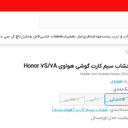
اب و درب پشت
مودم
باطری
ابزار تعمیرات
قطعات جانبی
کابل وشارژر
تاچ ال سی د
)
اب سیم کارت گوشی هواوی Honor 7S/7A
Holder sim Huawei Honor 7S/
ند:
هواوی
گ‌بندی
مشکی
آبی
طلایی
ته‌بندی
:
خشاب سیم کارت (هولدرسیم)
یفیت مدل
:
اورجینال