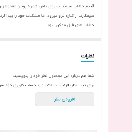
قدیم خشاب سیمکارت روی تلفن همراه بود و معمولا زیر 
سیمکارت از کناره فرو میرود، اما مشکلات خود را پیدا 
خشاب های قبل ممکن نبود.
امروزه کمپانی های مختلف خشاب سیمکارت را به شکل دیگ
طراحی کردند . مزیت بسیاری دارند و استفاده از ان ساد
نظرات
خشاب چیست؟
خشاب سیمکارت قطعه ای است یک یا دو سیم کارت و کارت 
شما هم درباره این محصول نظر خود را بنویسید.
تعیین نوع خشاب می باشند.
برای ثبت نظر، لازم است ابتدا وارد حساب کاربری خود شو
گوشی ها جاهای مختلفی برای خشاب ها دارند که در گوشه 
افزودن نظر
دست بیرون آورد.
چون کمتر توجه به خشاب سیم کارت می شود ، تا آسیب ن
تعویض خشاب سیم کارت:
دو مشکل خاص مثل آسیب جدی به خود وسیله مثل فشار 