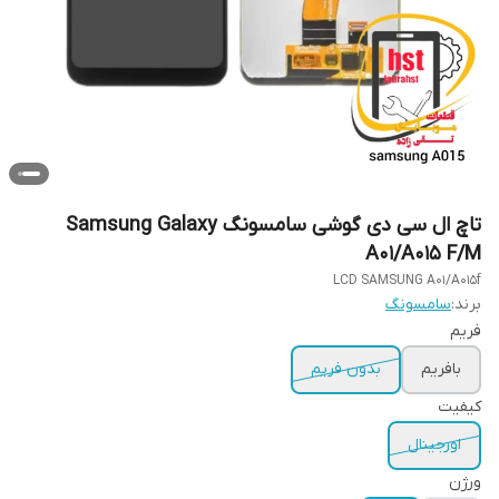
تاچ ال سی دی گوشی سامسونگ Samsung Galaxy
A01/A015 F/M
LCD SAMSUNG A01/A015f
برند:
سامسونگ
فریم
بافریم
بدون فریم
کیفیت
اورجینال
ورژن