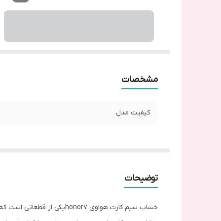
مشخصات
کیفیت مدل
توضیحات
خشاب سیم کارت هواوی onor7