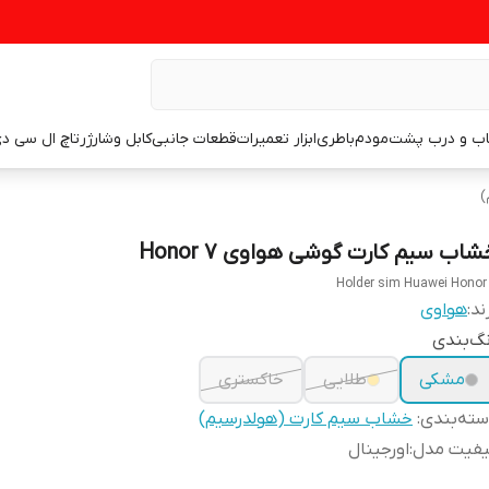
اب و درب پشت
مودم
باطری
ابزار تعمیرات
قطعات جانبی
کابل وشارژر
تاچ ال سی د
)
شاب سیم کارت گوشی هواوی Honor 7
Holder sim Huawei Honor
ند:
هواوی
گ‌بندی
مشکی
طلایی
خاکستری
ته‌بندی
:
خشاب سیم کارت (هولدرسیم)
یفیت مدل
:
اورجینال