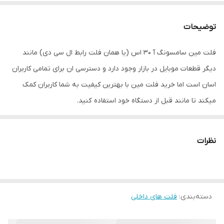
توضیحات
فلت مین سامسونگ آ 30 اس (یا همان فلت رابط ال سی دی) مانند
دیگر قطعات موبایل در بازار وجود دارد و دسترسی ان برای تمامی کاربران
اسان است اما خرید فلت مین با بهترین کیفیت به شما کاربران کمک
میکند تا مانند قبل از دستگاه خود استفاده کنید.
دلایل خرابی فلت مین سامسونگ آ 30 اس
نظرات
پارگی فلت مین (براثر درست باز نکردن درب پشت و…..)
کنده شدن پایه کانکتور روی فلت مین
اب خوردگی
دسته‌بندی
:
فلت های داخلی
سولفاتی کردن روی کانکتور فلت مین
علائم خراب شدن فلت مین سامسونگ آ 30 اس