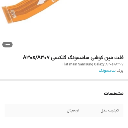
فلت مین کوشی سامسونگ گلکسی A30s/A307
Flat main Samsung Galaxy A30s/A307
برند:
سامسونگ
مشخصات
کیفیت مدل
اورجینال