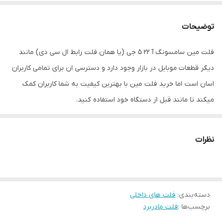
توضیحات
فلت مین سامسونگ آ 22 5 جی (یا همان فلت رابط ال سی دی) مانند
دیگر قطعات موبایل در بازار وجود دارد و دسترسی ان برای تمامی کاربران
اسان است اما خرید فلت مین با بهترین کیفیت به شما کاربران کمک
میکند تا مانند قبل از دستگاه خود استفاده کنید.
دلایل خرابی فلت مین سامسونگ آ 22 5 جی
نظرات
پارگی فلت مین (براثر درست باز نکردن درب پشت و…..)
کنده شدن پایه کانکتور روی فلت مین
اب خوردگی
دسته‌بندی
:
فلت های داخلی
سولفاتی کردن روی کانکتور فلت مین
برچسب‌ها :
فلت مادربرد
علائم خراب شدن فلت مین سامسونگ آ 22 5 جی