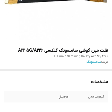
فلت مین گوشی سامسونگ گلکسی A22 5G/A226
FlT main Samsung Galaxy A22 5G/A226
برند:
سامسونگ
مشخصات
کیفیت مدل
اورجینال