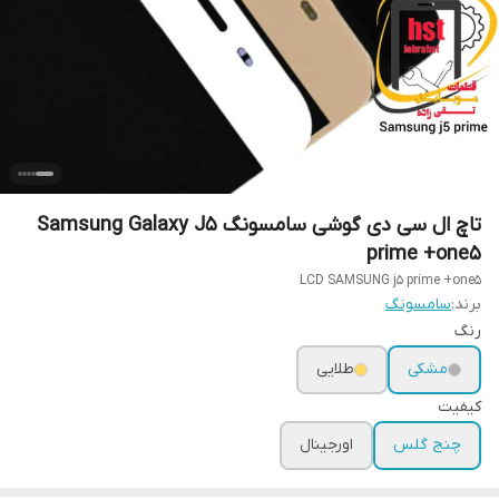
تاچ ال سی دی گوشی سامسونگ Samsung Galaxy J5
prime +one5
LCD SAMSUNG j5 prime +one5
برند:
سامسونگ
رنگ
مشکی
طلایی
کیفیت
چنج گلس
اورجینال