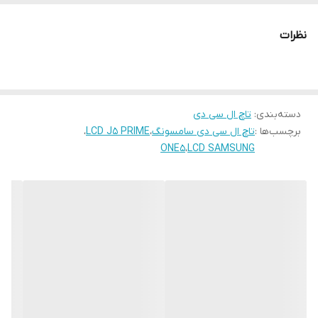
عرضه می­شود. همچنین این ال سی دی در وضوح 720×1280 تولید شده
است. کیفیت تاچ و ال سی دی سامسونگ گلکسی جی 5 پرایم اچ دی
نظرات
(HD) است.
نحوه تست صفحه نمایش گوشی سامسونگ گلکسی J5 PRIME
دسته‌بندی
:
تاچ ال سی دی
در کلیه گوشی­های موبایل سامسونگ با شمارگیری کد *#0*# به قسمت
برچسب‌ها :
تاچ ال سی دی سامسونگ
،
LCD J5 PRIME
،
تست صفحه نمایش گوشی رسید و در آنجا با زدن منوی TOUCH کلیه
ONE5
،
LCD SAMSUNG
نقاط را تست و از سلامت تاچ گوشی اطمینان حاصل نمود. از طرفی
می‌توان با زدن روی گزینه های RED -GREEN -BLUE جهت تست
پیکسل سوختگی صفحه نمایش استفاده نمود.