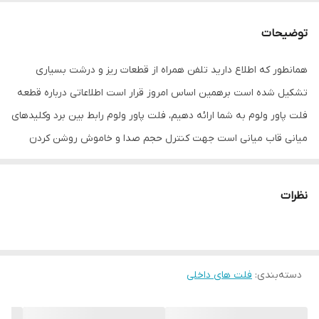
توضیحات
همانطور که اطلاع دارید تلفن همراه از قطعات ریز و درشت بسیاری
تشکیل شده است برهمین اساس امروز قرار است اطلاعاتی درباره قطعه
فلت پاور ولوم به شما ارائه دهیم، فلت پاور ولوم رابط بین برد وکلیدهای
میانی قاب میانی است جهت کنترل حجم صدا و خاموش روشن کردن
گوشی موبایل می باشد. این قطعه دارای ظرافت خاصی میباشد و ممکن
است به دلیل محکم فشار دادن آن دچار قطعی می گردد وباعث میشود
نظرات
نتوانید یکسری از دستورهارو به دستگاهتان بدهید، ما در فروشگاه
قطعات موبایل تقی زاده اقدام به موجود کردن فلت ولوم شیائومی mi 11
lite در سبد محصولات خود کردایم تا شما مشتریان عزیز با خریداری فلت
دسته‌بندی
:
فلت های داخلی
پاور ولوم مشکل خود را برطرف بکنید.
علل تعویض فلت ولوم شبائومی mi 11 lite