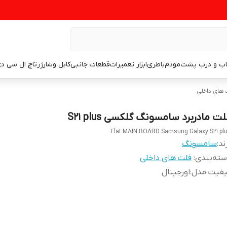
اب و درب پشت
مودم
باطری
ابزار تعمیرات
قطعات جانبی
کابل وشارژر
تاچ ال سی د
 های داخلی
ت مادربرد سامسونگ گلکسی S21 plus
Flat MAIN BOARD Samsung Galaxy S21 pl
ند:
سامسونگ
ته‌بندی
:
فلت های داخلی
یفیت مدل
:
اورجینال