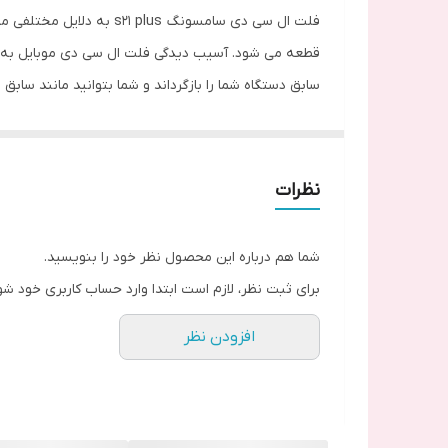
فلت ال سی دی سامسونگ s
قطعه می شود. آسیب دیدگی فلت ال سی دی موبایل به مع
سابق دستگاه شما را بازگرداند و شما بتوانید مانند سابق 
فلت ال سی دی گوشی بخش بسیار حساس و مهمی است که گا
و یا تعویض فلت ال سی دی گوشی اقدام کرد.
نظرات
فلت ال سی دی چیست؟
فلت نام مداری در پشت ال سی دی گوشی های موبایل می
شما هم درباره این محصول نظر خود را بنویسید.
رایج ترین کابل های فلت در تلفن های هوشمند، فلت ال 
برای ثبت نظر، لازم است ابتدا وارد حساب کاربری خود شو
افزودن نظر
پردازنده ی مرکزی با عنوان ” PCB در ارتباط است.
فلت در برخی گوشی ها وتبلت ها در بالای ال سی دی و در
فلت های ال سی دی در کل عملکرد های مربوط به نمایشگر
می تواند عملکرد تصویر و صفحه نمایش را در دستگاه م