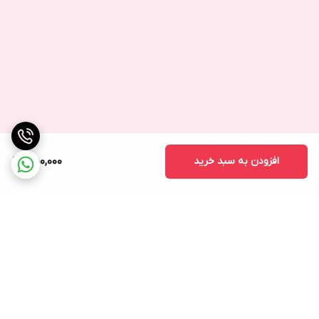
نام‌های دیگر این محصول :
فلت‌کابل, فلت‌کیبل, فلت ولوم باتن, فلت میکروفن, فلت آنتن, فلت
سیگنال آنتن دهی شبکه وای فای و مدار آنتن, فلت کلید پاور, فلت
پروژکتور, فلت کنار گوشی, فلت ساید کی, کلید پاور, فلت پاور, سوئیچ
پاور, فلت گوشی, فلت موبایل, قطعه فلت, فلکس‌کابل, فلکس‌کیبل,
فلت مدار آنتن, فلت برد آنتن‌دهی گوشی‌موبایل, فلت میکروفن, Flex
افزودن به سبد خرید
450,000
Cable, Flat Cable
برگشت به بالا