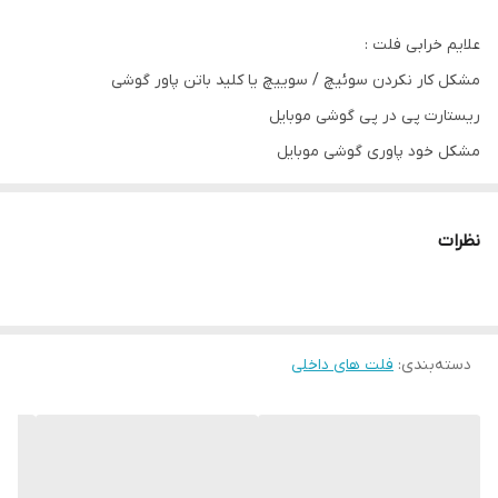
علایم خرابی فلت :
مشکل کار نکردن سوئیچ / سوییچ یا کلید باتن پاور گوشی
ریستارت پی در پی گوشی موبایل
مشکل خود پاوری گوشی موبایل
گوشی اگر شارژ شود ولی دکمه پاور عمل نکند
این مدار فلت کابل چندین قطعات روی آن سوار و نصب شده است و
نظرات
شامل چندین مدار هست و در بعضی مدل ها چند قطعه اضافه یا کمتر
روی مدار دارد که بستگی به مدل و طراحی آن میباشد
دسته‌بندی
:
فلت های داخلی
دلایل خرابی فلت و مشکل به وجود آمده :
آب‌خوردگی گوشی