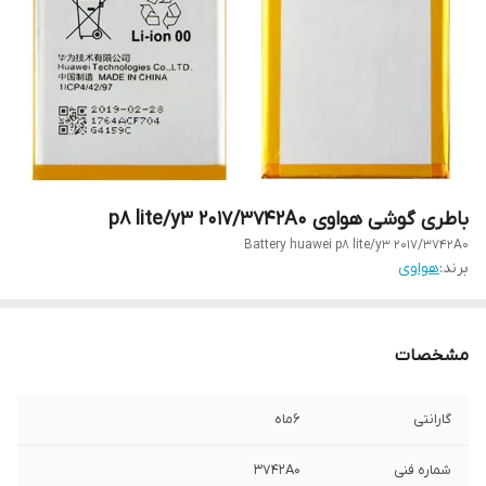
باطری گوشی هواوی p8 lite/y3 2017/3742A0
Battery huawei p8 lite/y3 2017/3742A0
برند:
هواوی
مشخصات
گارانتی
6ماه
شماره فنی
3742A0