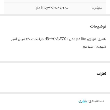
سازگار با
p8 lite/y3 2017/3742A0
توضیحات
باطری هواوی p8 lite مدل : HB3742A0EZC ظرفیت :۲۲۰۰ میلی آمپر
ضمانت : سه ماه
نظرات
دسته‌بندی
:
باطری