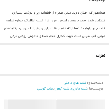
توضیحات
همانطور که اطلاع دارید تلفن همراه از قطعات ریز و درشت بسیاری
تشکیل شده است برهمین اساس امروز قرار است اطلاعاتی درباره قطعه
فلت پاور ولوم به شما ارائه دهیم، فلت پاور ولوم رابط بین برد وکلیدهای
میانی قاب میانی است جهت کنترل حجم صدا و خاموش روشن کردن
گوشی موبایل می باشد. این قطعه دارای ظرافت خاصی میباشد و ممکن
است به دلیل محکم فشار دادن آن دچار قطعی می گردد وباعث میشود
نظرات
نتوانید یکسری از دستورهارو به دستگاهتان بدهید، ما در فروشگاه
قطعات موبایل تقی زاده اقدام به موجود کردن فلت پاور ولوم آیفون 5
در سبد محصولات خود کردایم تا شما مشتریان عزیز با خریداری فلت پاور
دسته‌بندی
:
فلت های داخلی
ولوم مشکل خود را برطرف بکنید.
برچسب‌ها :
فلت مادربرد
،
فلت آیفون
،
فلت گوشی
علل تعویض فلت پاور ولوم آیفون 5
دکمه فلت پاور ولوم از جمله قطعه هایی است قابل مشاهده نیست
(این قطعه متصل شده به دکمه پاور و ولوم ) وبسیار پرکاربرد میباشد و