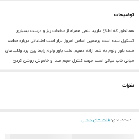
توضیحات
همانطور که اطلاع دارید تلفن همراه از قطعات ریز و درشت بسیاری
تشکیل شده است برهمین اساس امروز قرار است اطلاعاتی درباره قطعه
فلت پاور ولوم به شما ارائه دهیم، فلت پاور ولوم رابط بین برد وکلیدهای
میانی قاب میانی است جهت کنترل حجم صدا و خاموش روشن کردن
گوشی موبایل می باشد. این قطعه دارای ظرافت خاصی میباشد و ممکن
است به دلیل محکم فشار دادن آن دچار قطعی می گردد وباعث میشود
نظرات
نتوانید یکسری از دستورهارو به دستگاهتان بدهید، ما در فروشگاه
قطعات موبایل تقی زاده اقدام به موجود کردن فلت پاور ولوم هواوی y5
2019/Honor8s در سبد محصولات خود کردایم تا شما مشتریان عزیز با
دسته‌بندی
:
فلت های داخلی
خریداری فلت پاور ولوم مشکل خود را برطرف بکنید.
علل تعویض فلت پاور ولوم هواوی y5 2019/Honor 8S