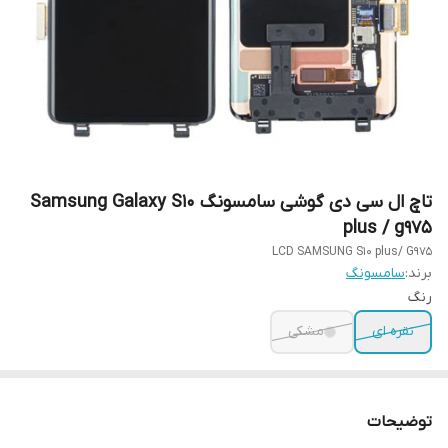
تاچ ال سی دی گوشی سامسونگ Samsung Galaxy S10
plus / g975
LCD SAMSUNG S10 plus/ G975
برند:
سامسونگ
رنگ
نقره ای
مشکی
توضیحات