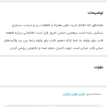
توضیحات
همانطور که اطلاع دارید تلفن همراه از قطعات ریز و درشت بسیاری
تشکیل شده است برهمین اساس امروز قرار است اطلاعاتی درباره قطعه
فلت پاور ولوم به شما ارائه دهیم، فلت پاور ولوم رابط بین برد وکلیدهای
میانی قاب میانی است جهت کنترل حجم صدا و خاموش روشن کردن
گوشی موبایل می باشد. این قطعه دارای ظرافت خاصی میباشد و ممکن
است به دلیل محکم فشار دادن آن دچار قطعی می گردد وباعث میشود
نظرات
نتوانید یکسری از دستورهارو به دستگاهتان بدهید، ما در فروشگاه
قطعات موبایل تقی زاده اقدام به موجود کردن فلت پاور ولوم سامسونگ
گلکسی A53 5G در سبد محصولات خود کردایم تا شما مشتریان عزیز با
دسته‌بندی
:
فلت های داخلی
خریداری فلت پاور ولوم مشکل خود را برطرف بکنید.
علل تعویض فلت پاور ولوم سامسونگ گلکسی A53 5G