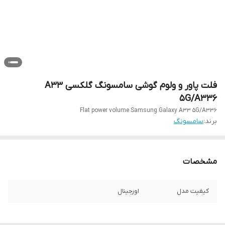
فلت پاور و ولوم گوشی سامسونگ گلکسی A33
5G/A336
Flat power volume Samsung Galaxy A33 5G/A336
برند:
سامسونگ
مشخصات
کیفیت مدل
اورجینال