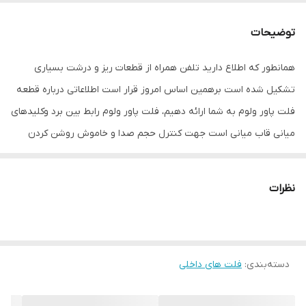
توضیحات
همانطور که اطلاع دارید تلفن همراه از قطعات ریز و درشت بسیاری
تشکیل شده است برهمین اساس امروز قرار است اطلاعاتی درباره قطعه
فلت پاور ولوم به شما ارائه دهیم، فلت پاور ولوم رابط بین برد وکلیدهای
میانی قاب میانی است جهت کنترل حجم صدا و خاموش روشن کردن
گوشی موبایل می باشد. این قطعه دارای ظرافت خاصی میباشد و ممکن
است به دلیل محکم فشار دادن آن دچار قطعی می گردد وباعث میشود
نظرات
نتوانید یکسری از دستورهارو به دستگاهتان بدهید، ما در فروشگاه
قطعات موبایل تقی زاده اقدام به موجود کردن فلت پاور ولوم سامسونگ
گلکسی A33 5Gجی در سبد محصولات خود کردایم تا شما مشتریان عزیز
دسته‌بندی
:
فلت های داخلی
با خریداری فلت پاور ولوم مشکل خود را برطرف بکنید.
علل تعویض فلت پاور ولوم سامسونگ گلکسی A33 5G