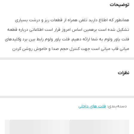
توضیحات
همانطور که اطلاع دارید تلفن همراه از قطعات ریز و درشت بسیاری
تشکیل شده است برهمین اساس امروز قرار است اطلاعاتی درباره قطعه
فلت پاور ولوم به شما ارائه دهیم، فلت پاور ولوم رابط بین برد وکلیدهای
میانی قاب میانی است جهت کنترل حجم صدا و خاموش روشن کردن
گوشی موبایل می باشد. این قطعه دارای ظرافت خاصی میباشد و ممکن
است به دلیل محکم فشار دادن آن دچار قطعی می گردد وباعث میشود
نظرات
نتوانید یکسری از دستورهارو به دستگاهتان بدهید، ما در فروشگاه
قطعات موبایل تقی زاده اقدام به موجود کردن فلت ولوم آیفون ایکس
اس مکس در سبد محصولات خود کردایم تا شما مشتریان عزیز با
دسته‌بندی
:
فلت های داخلی
خریداری فلت پاور ولوم مشکل خود را برطرف بکنید.
علل تعویض فلت ولوم هواوی p10 lite
دکمه فلت پاور ولوم از جمله قطعه هایی است قابل مشاهده نیست