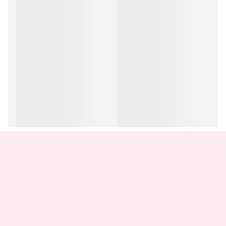
(این قطعه متصل شده به دکمه پاور و ولوم ) وبسیار پرکاربرد میباشد و
مدام در حال فرمان گرفتن از کاربر میباشد و به دلیل موارد ذکر شده
ممکن است بعد از مدتی نقطه اتصال های فلت پاور ولوم دچار قطعی
بشود. چند علت خرابی فلت پاور ولوم:
ضربه خوردن به قسمت میانی (شاسی) دستگاه
فشار زیاد به دکمه فلت پاور با انگشتان دست
هنگام باز کردن(تعمیر) گوشی بعضی مواقع باعث قطعی نقاط اتصال به
برد میشود