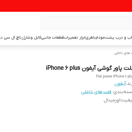
اب و درب پشت
مودم
باطری
ابزار تعمیرات
قطعات جانبی
کابل وشارژر
تاچ ال سی د
 های داخلی
ت پاور گوشی آیفون iPhone 6 plus
Flat power IPhone 6 pl
ند:
آیفون
ته‌بندی
:
فلت های داخلی
یفیت
:
اورجینال