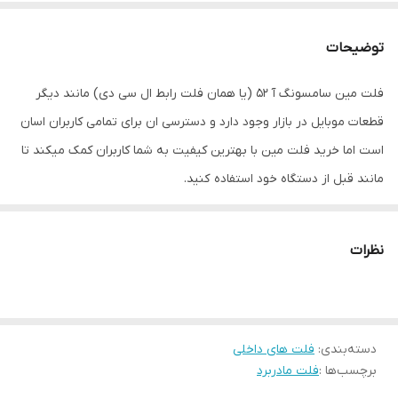
توضیحات
فلت مین سامسونگ آ 52 (یا همان فلت رابط ال سی دی) مانند دیگر
قطعات موبایل در بازار وجود دارد و دسترسی ان برای تمامی کاربران اسان
است اما خرید فلت مین با بهترین کیفیت به شما کاربران کمک میکند تا
مانند قبل از دستگاه خود استفاده کنید.
دلایل خرابی فلت مین سامسونگ آ 52
نظرات
پارگی فلت مین (براثر درست باز نکردن درب پشت و…..)
کنده شدن پایه کانکتور روی فلت مین
اب خوردگی
دسته‌بندی
:
فلت های داخلی
سولفاتی کردن روی کانکتور فلت مین
برچسب‌ها :
فلت مادربرد
علائم خراب شدن فلت مین سامسونگ آ 52