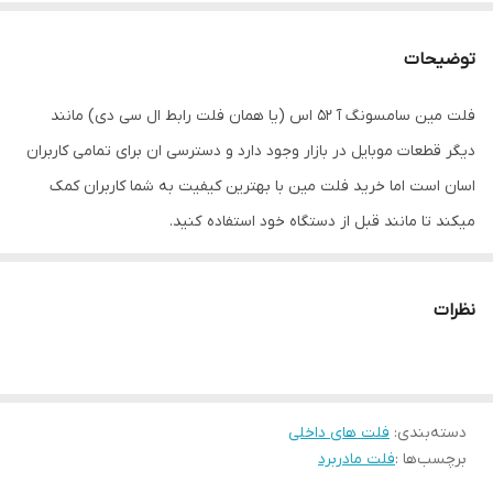
توضیحات
فلت مین سامسونگ آ 52 اس (یا همان فلت رابط ال سی دی) مانند
دیگر قطعات موبایل در بازار وجود دارد و دسترسی ان برای تمامی کاربران
اسان است اما خرید فلت مین با بهترین کیفیت به شما کاربران کمک
میکند تا مانند قبل از دستگاه خود استفاده کنید.
دلایل خرابی فلت مین سامسونگ آ 52 اس
نظرات
پارگی فلت مین (براثر درست باز نکردن درب پشت و…..)
کنده شدن پایه کانکتور روی فلت مین
اب خوردگی
دسته‌بندی
:
فلت های داخلی
سولفاتی کردن روی کانکتور فلت مین
برچسب‌ها :
فلت مادربرد
علائم خراب شدن فلت مین سامسونگ آ 52 اس