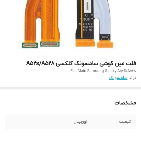
فلت مین گوشی سامسونگ گلکسی A52s/A528
Flat Main Samsung Galaxy A52S/A528
برند:
سامسونگ
مشخصات
کیفیت
اورجینال