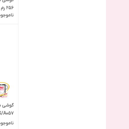
256 رم 8
ناموجود
A05S/A057 حافطه
ناموجود