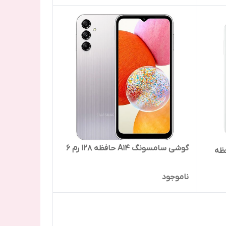
گوشی سامسونگ A14 حافظه 128 رم 6
A0 رم 4 حافظه
ناموجود