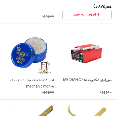
875,000
افزودن به سبد
ناموجود
سپراتور مکانیک MECHANIC 998
احیا کننده نوک هویه مکانیک
mechanic mcn-8
ناموجود
ناموجود