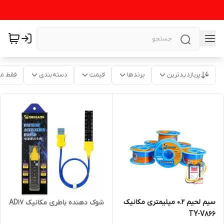
پربازدیدترین
برندها
قیمت
دسته‌بندی
فقط م
سیم لحیم 0.2 میلیمتری مکانیک
شوک دهنده باطری مکانیک AD17
TY-V866