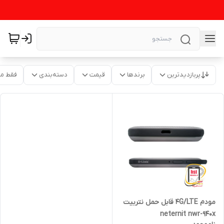
پربازدیدترین
برندها
قیمت
دسته‌بندی
فقط م
مودم 4G/LTE قابل حمل نتربیت
neternit nwr-940x