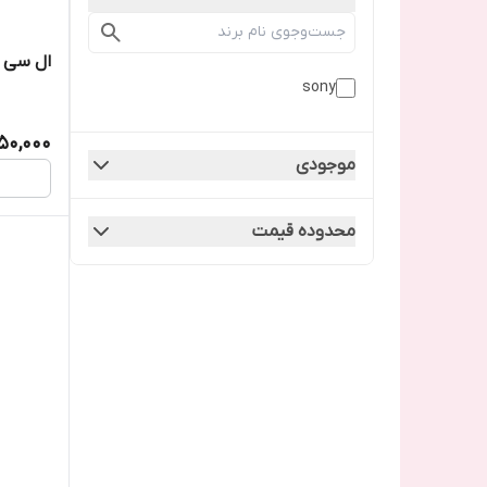
ال سی د
sony
50,000
موجودی
محدوده قیمت