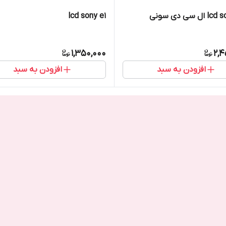
 سی دی سونی
lcd sony e1
1,350,000
2,4
افزودن به سبد
افزودن به سبد